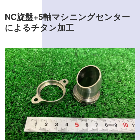
0270-32-1404
NC旋盤+5軸マシニングセンター
8:00～17:00 土日・祝祭日を除く
によるチタン加工