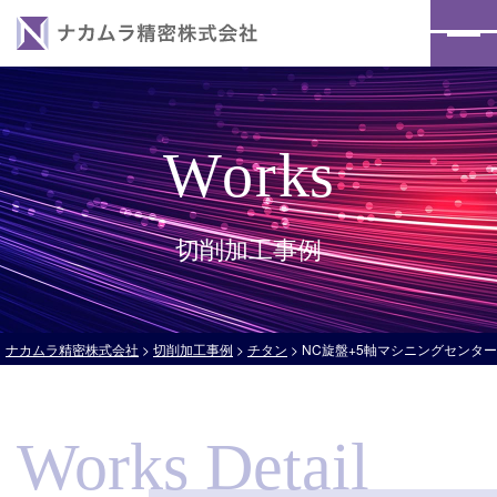
HOME
事業案内
W
o
r
k
s
切削加工事例
保有設備
切削加工事例
会社案内
お知らせ
ナカムラ精密株式会社
>
切削加工事例
>
チタン
>
NC旋盤+5軸マシニングセンタ
採用情報
お問い合わせ
Works Detail
プライバシーポリシー