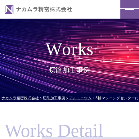
HOME
事業案内
W
o
r
k
s
切削加工事例
保有設備
切削加工事例
会社案内
お知らせ
ナカムラ精密株式会社
>
切削加工事例
>
アルミニウム
>
5軸マシニングセンター
採用情報
お問い合わせ
Works Detail
プライバシーポリシー